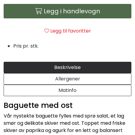
Julemat
Legg i handlevogn
Firmalunsj
Legg til favoritter
Grillmat
Pris pr. stk.
Utleie
Beskrivelse
Bestselgere
Allergener
Konfirmasjon
Matinfo
Minnestund
Baguette med ost
Vår nystekte baguette fylles med sprø salat, et lag
Påsmurt
smør og delikate skiver med ost. Toppet med friske
skiver av paprika og agurk for en lett og balansert