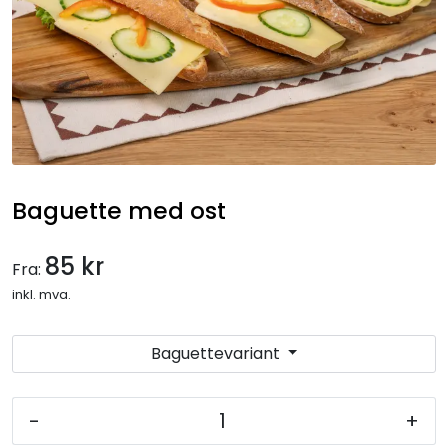
Gryteretter
Overtidsmat
Koldtbord
Lunsjtallerkener
Baguette med ost
Salater og frukt
85 kr
Fra:
Selskapsmeny
inkl. mva.
Drikkevarer
Baguettevariant
Ferdigretter
-
+