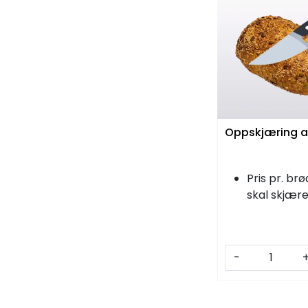
Oppskjæring a
Pris pr. br
skal skjær
-