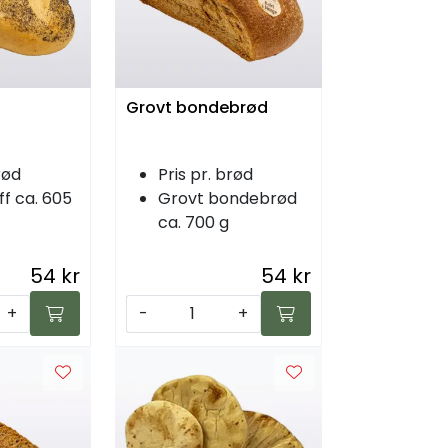
Grovt bondebrød
rød
Pris pr. brød
ff ca. 605
Grovt bondebrød
ca. 700 g
54 kr
54 kr
+
-
+