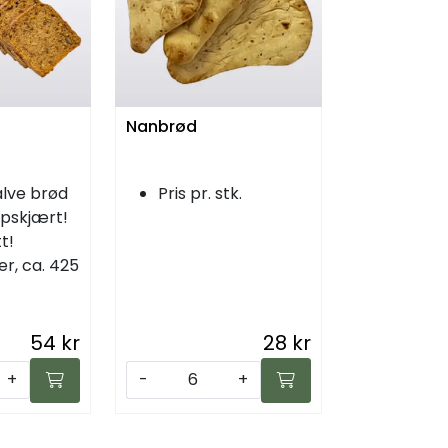
Nanbrød
halve brød
Pris pr. stk.
ppskjært!
t!
er, ca. 425
54 kr
28 kr
+
-
+