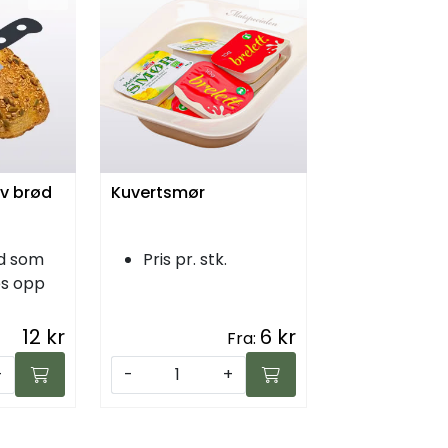
v brød
Kuvertsmør
ød som
Pris pr. stk.
es opp
12 kr
6 kr
Fra:
+
-
+