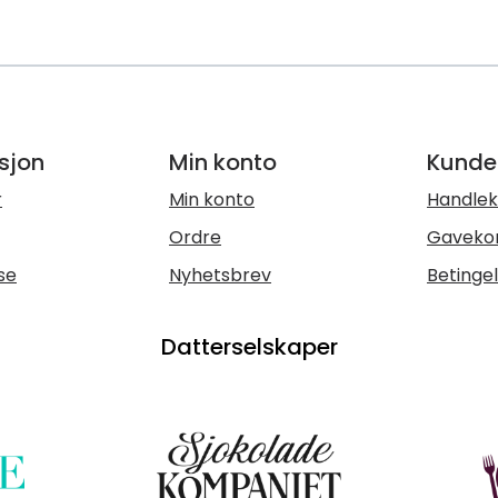
sjon
Min konto
Kunde
r
Min konto
Handlek
Ordre
Gaveko
se
Nyhetsbrev
Betinge
Datterselskaper