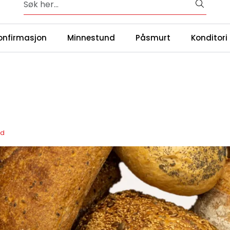
Over 65 års erfaring med catering i Oslo og omegn
|
ntakt oss
Våre
onfirmasjon
Minnestund
Påsmurt
Konditori
ød