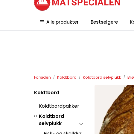
Skip to main content
|
|
Hvem er vi?
Hvor holder vi til?
Ko
Alle produkter
Bestselgere
K
betingelser
Forsiden
Koldtbord
Koldtbord selvplukk
Br
Koldtbord
Koldtbordpakker
Koldtbord
selvplukk
Fisk- og skalldyr