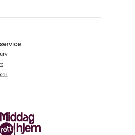
service
urv
rt
lser