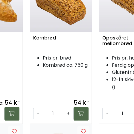
Kornbrød
Oppskåret
mellombrød
Pris pr. brød
Pris pr. 
Kornbrød ca. 750 g
Ferdig o
Glutenfrit
12-14 skiv
g
54 kr
54 kr
a:
+
-
+
-