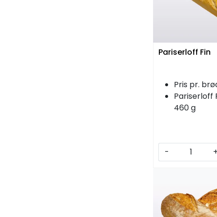
Pariserloff Fin
Pris pr. brø
Pariserloff 
460 g
-