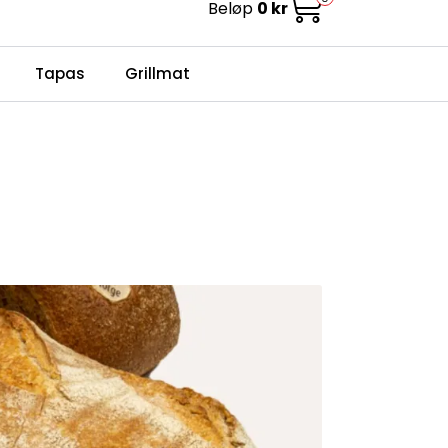
Beløp
0 kr
0
Infosenter
Favoritter
Logg inn
Tapas
Grillmat