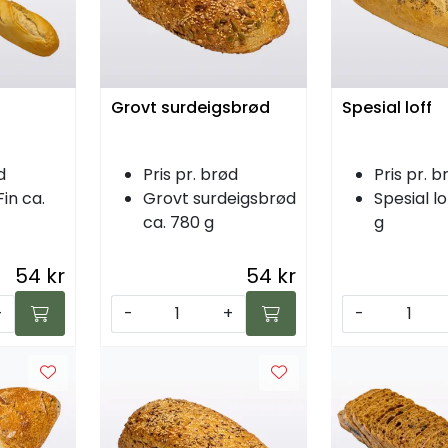
Grovt surdeigsbrød
Spesial loff
d
Pris pr. brød
Pris pr. b
Fin ca.
Grovt surdeigsbrød
Spesial lo
ca. 780 g
g
54 kr
54 kr
+
-
+
-