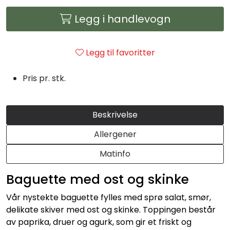
Julemat
Legg i handlevogn
Firmalunsj
Legg til favoritter
Grillmat
Pris pr. stk.
Utleie
Beskrivelse
Bestselgere
Allergener
Konfirmasjon
Matinfo
Minnestund
Baguette med ost og skinke
Vår nystekte baguette fylles med sprø salat, smør,
Påsmurt
delikate skiver med ost og skinke. Toppingen består
av paprika, druer og agurk, som gir et friskt og