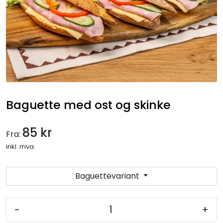
Gryteretter
Overtidsmat
Koldtbord
Lunsjtallerkener
Baguette med ost og skinke
Salater og frukt
85 kr
Fra:
Selskapsmeny
inkl. mva.
Drikkevarer
Baguettevariant
Ferdigretter
-
+