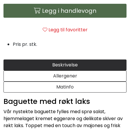
Julemat
Legg i handlevogn
Firmalunsj
Legg til favoritter
Grillmat
Pris pr. stk.
Utleie
Beskrivelse
Bestselgere
Allergener
Konfirmasjon
Matinfo
Minnestund
Baguette med røkt laks
Vår nystekte baguette fylles med sprø salat,
Påsmurt
hjemmelaget kremet eggerøre og delikate skiver av
røkt laks. Toppet med en touch av majones og frisk