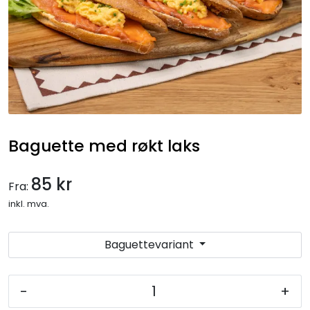
Gryteretter
Overtidsmat
Koldtbord
Lunsjtallerkener
Baguette med røkt laks
Salater og frukt
85 kr
Fra:
Selskapsmeny
inkl. mva.
Drikkevarer
Baguettevariant
Ferdigretter
-
+