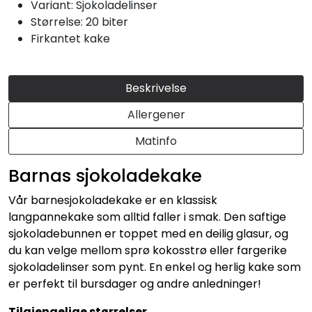
Konditori
Variant: Sjokoladelinser
Størrelse: 20 biter
Firkantet kake
Tapas
Grillmat
Beskrivelse
Allergener
Matinfo
Barnas sjokoladekake
Vår barnesjokoladekake er en klassisk
langpannekake som alltid faller i smak. Den saftige
sjokoladebunnen er toppet med en deilig glasur, og
du kan velge mellom sprø kokosstrø eller fargerike
sjokoladelinser som pynt. En enkel og herlig kake som
er perfekt til bursdager og andre anledninger!
Tilgjengelige størrelser