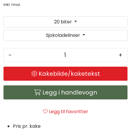
Julemat
inkl. mva.
Firmalunsj
20 biter
Sjokoladelinser
Grillmat
Utleie
-
+
Bestselgere
Kakebilde/kaketekst
Konfirmasjon
Legg i handlevogn
Minnestund
Legg til favoritter
Påsmurt
Pris pr. kake