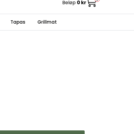
Beløp
0 kr
0
Infosenter
Favoritter
Logg inn
Tapas
Grillmat
i