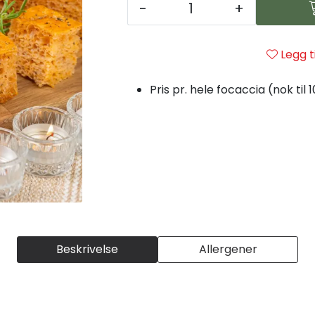
-
+
Legg t
Pris pr. hele focaccia (nok til 
Beskrivelse
Allergener