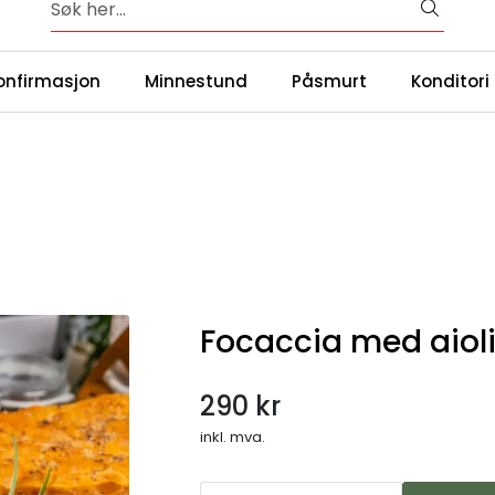
Bred og variert meny for enhver smak og anledning
|
ntakt oss
Våre
onfirmasjon
Minnestund
Påsmurt
Konditori
Focaccia med aiol
290 kr
inkl. mva.