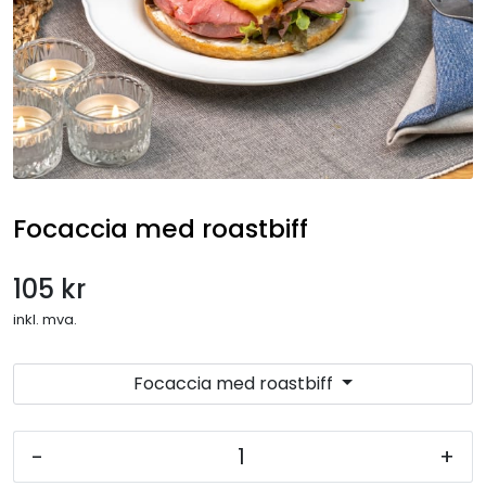
Gryteretter
Overtidsmat
Koldtbord
Lunsjtallerkener
Focaccia med roastbiff
Salater og frukt
105 kr
Selskapsmeny
inkl. mva.
Drikkevarer
Focaccia med roastbiff
Ferdigretter
-
+