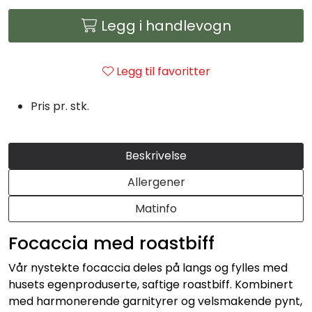
Julemat
Legg i handlevogn
Firmalunsj
Legg til favoritter
Grillmat
Pris pr. stk.
Utleie
Beskrivelse
Bestselgere
Allergener
Konfirmasjon
Matinfo
Minnestund
Focaccia med roastbiff
Vår nystekte focaccia deles på langs og fylles med
Påsmurt
husets egenproduserte, saftige roastbiff. Kombinert
med harmonerende garnityrer og velsmakende pynt,