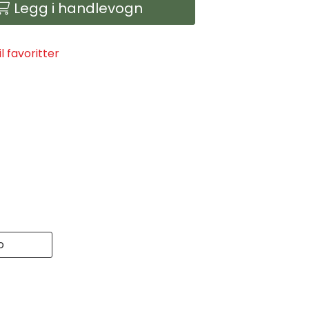
Legg i handlevogn
il favoritter
o