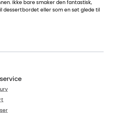
nen. Ikke bare smaker den fantastisk,
l dessertbordet eller som en søt glede til
service
urv
rt
lser