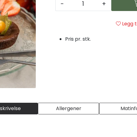
-
+
Legg t
Pris pr. stk.
skrivelse
Allergener
Matinf