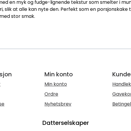
 med en myk og fudge-lignende tekstur som smelter i mun
 slik at alle kan nyte den. Perfekt som en porsjonskake ti
 med stor smak.
sjon
Min konto
Kunde
r
Min konto
Handlek
Ordre
Gaveko
se
Nyhetsbrev
Betinge
Datterselskaper