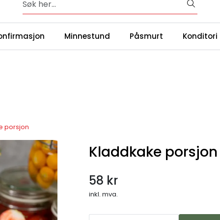
Over 65 års erfaring med catering i Oslo og omegn
|
ntakt oss
Våre
onfirmasjon
Minnestund
Påsmurt
Konditori
e porsjon
Kladdkake porsjon
58 kr
inkl. mva.