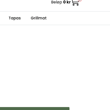
Beløp
0 kr
0
Infosenter
Favoritter
Logg inn
Tapas
Grillmat