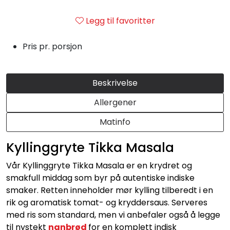
Julemat
Legg til favoritter
Firmalunsj
Pris pr. porsjon
Grillmat
Beskrivelse
Utleie
Allergener
Bestselgere
Matinfo
Kyllinggryte Tikka Masala
Konfirmasjon
Vår Kyllinggryte Tikka Masala er en krydret og
Minnestund
smakfull middag som byr på autentiske indiske
smaker. Retten inneholder mør kylling tilberedt i en
rik og aromatisk tomat- og kryddersaus. Serveres
Påsmurt
med ris som standard, men vi anbefaler også å legge
til nystekt
nanbrød
for en komplett indisk