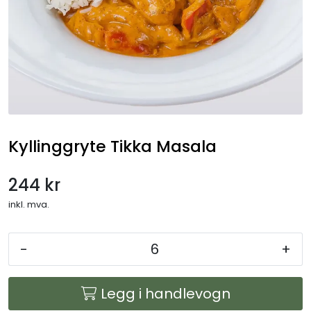
Gryteretter
Overtidsmat
Koldtbord
Lunsjtallerkener
Kyllinggryte Tikka Masala
Salater og frukt
244 kr
Selskapsmeny
inkl. mva.
Drikkevarer
-
+
Ferdigretter
Legg i handlevogn