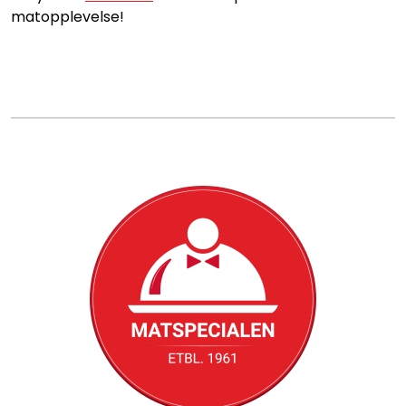
Konditori
matopplevelse!
Tapas
Grillmat