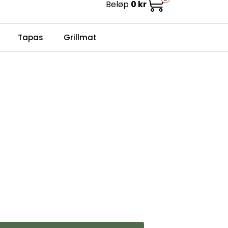
Beløp
0 kr
0
Infosenter
Favoritter
Logg inn
Tapas
Grillmat