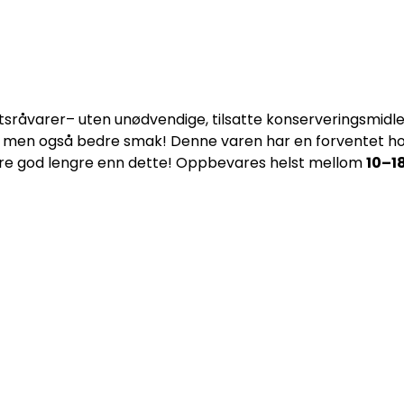
etsråvarer
– uten un
ødvendige, tilsatte konserveringsmidl
 - men også bedre smak!
Denne varen har en forventet h
ære god lengre enn dette! Oppbevares helst mellom
10
–
1