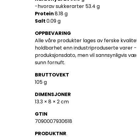
-
hvorav sukkerarter
53.4 g
Protein
8.18 g
Salt
0.09 g
OPPBEVARING
Alle våre produkter lages av ferske
kvalit
holdbarhet enn industriproduserte varer
produksjonsdato, men vil sannsynligvis v
sunn fornuft.
BRUTTOVEKT
105 g
DIMENSJONER
13.3 × 8 × 2 cm
GTIN
7090007930618
PRODUKTNR
.