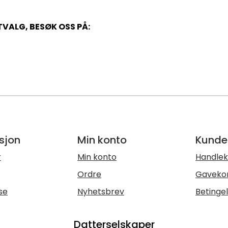
VALG, BESØK OSS PÅ:
sjon
Min konto
Kunde
r
Min konto
Handlek
Ordre
Gaveko
se
Nyhetsbrev
Betinge
Datterselskaper