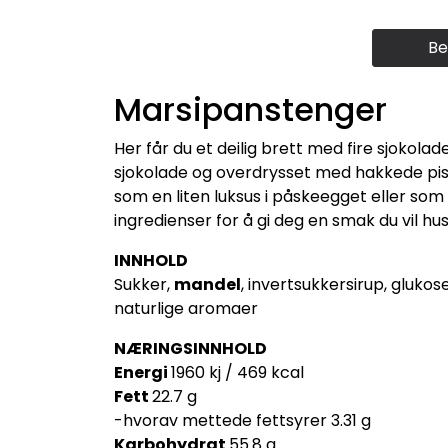
Be
Marsipanstenger
Her får du et deilig brett med fire sjokola
sjokolade og overdrysset med hakkede pist
som en liten luksus i påskeegget eller som
ingredienser for å gi deg en smak du vil hu
INNHOLD
Sukker,
mandel
, invertsukkersirup, gluk
naturlige aromaer
NÆRINGSINNHOLD
Energi
1960 kj / 469 kcal
Fett
22.7 g
-
hvorav mettede fettsyrer
3.31 g
Karbohydrat
55.8 g