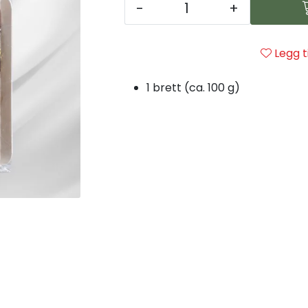
-
+
Legg t
1 brett (ca. 100 g)