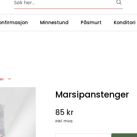
Fersk, nylaget mat av gode råvarer - 365 dager i året
|
ntakt oss
Våre
onfirmasjon
Minnestund
Påsmurt
Konditori
er
Marsipanstenger
85 kr
inkl. mva.