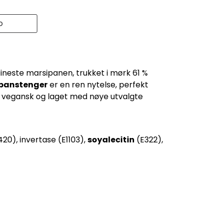
o
fineste marsipanen, trukket i mørk 61 %
panstenger
er en ren nytelse, perfekt
er vegansk og laget med nøye utvalgte
E420), invertase (E1103),
soyalecitin
(E322),