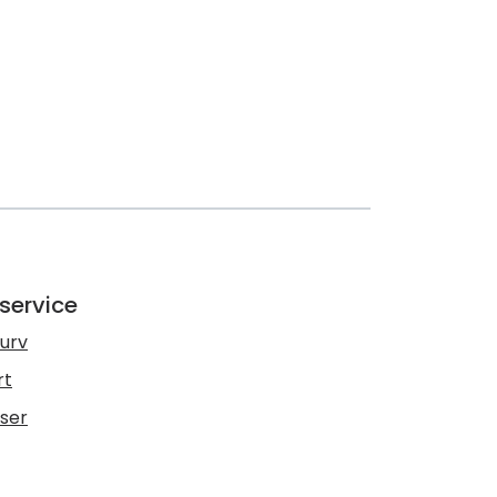
service
urv
rt
lser