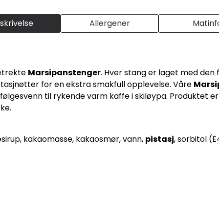
skrivelse
Allergener
Matinf
detrekte
Marsipanstenger
. Hver stang er laget med den 
asjnøtter for en ekstra smakfull opplevelse. Våre
Marsi
 følgesvenn til rykende varm kaffe i skiløypa. Produktet 
ske.
osesirup, kakaomasse, kakaosmør, vann,
pistasj
, sorbitol (