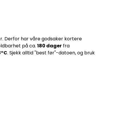
er. Derfor har våre godsaker kortere
oldbarhet på ca.
180 dager
fra
8
°C
. Sjekk alltid "best før"-datoen, og bruk