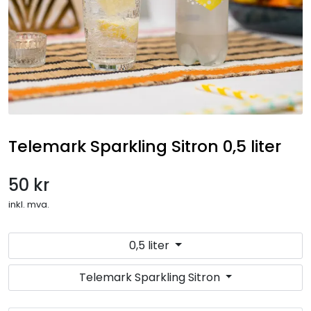
Gryteretter
Overtidsmat
Koldtbord
Lunsjtallerkener
Telemark Sparkling Sitron 0,5 liter
Salater og frukt
50 kr
Selskapsmeny
inkl. mva.
Drikkevarer
0,5 liter
Telemark Sparkling Sitron
Ferdigretter