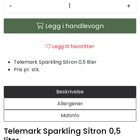
Julemat
-
+
Firmalunsj
Legg i handlevogn
Grillmat
Legg til favoritter
Utleie
Telemark Sparkling Sitron 0,5 liter
Pris pr. stk.
Bestselgere
Konfirmasjon
Beskrivelse
Allergener
Minnestund
Matinfo
Påsmurt
Telemark Sparkling Sitron 0,5