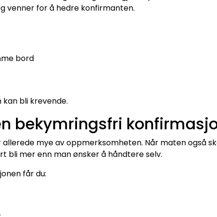
 og venner for å hedre konfirmanten.
amme bord
 kan bli krevende.
n bekymringsfri konfirmasj
ar allerede mye av oppmerksomheten. Når maten også skal
ort bli mer enn man ønsker å håndtere selv.
jonen får du:
r