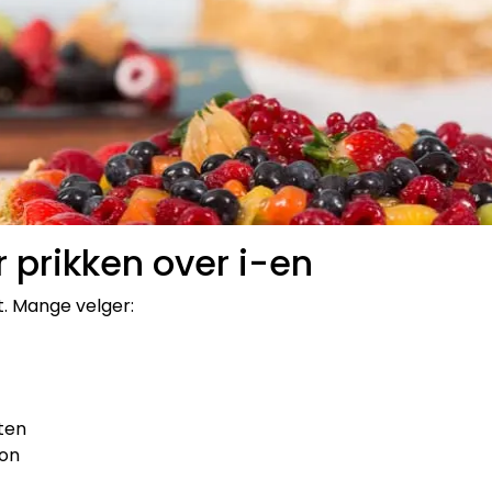
 prikken over i-en
. Mange velger:
ten
jon