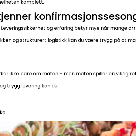
helheten komplett.
kjenner konfirmasjonsseson
. Leveringssikkerhet og erfaring betyr mye når mange a
kken og strukturert logistikk kan du være trygg på at mat
ler ikke bare om maten – men maten spiller en viktig rol
og trygg levering kan du:
ske