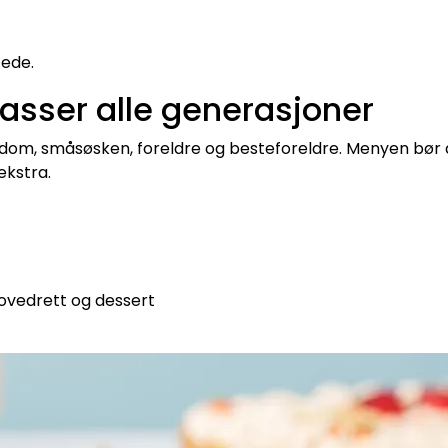
tede.
sser alle generasjoner
dom, småsøsken, foreldre og besteforeldre. Menyen bør 
ekstra.
ovedrett og dessert