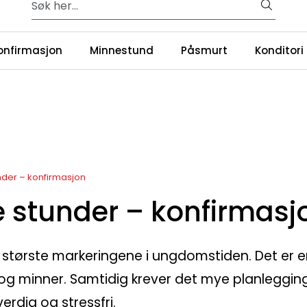
Bred og variert meny for enhver smak og anledning
|
ntakt oss
Våre
onfirmasjon
Minnestund
Påsmurt
Konditori
nder – konfirmasjon
 stunder – konfirmasj
 største markeringene i ungdomstiden. Det er e
r og minner. Samtidig krever det mye planlegging
rdig og stressfri.