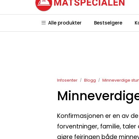
Skip to main content
|
|
Hvem er vi?
Hvor holder vi til?
Ko
Alle produkter
Bestselgere
K
betingelser
Infosenter
Blogg
Minneverdige stu
Minneverdige
Konfirmasjonen er en av de
forventninger, familie, tale
gjøre feiringen både minneve