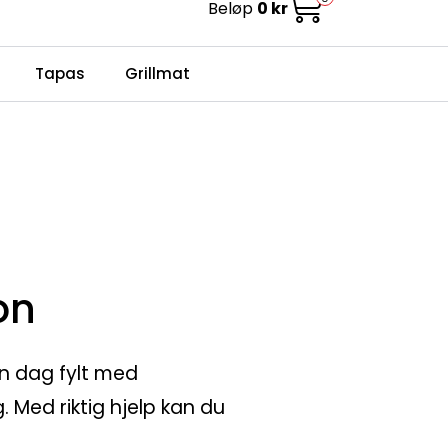
Beløp
0 kr
0
Infosenter
Favoritter
Logg inn
Tapas
Grillmat
on
n dag fylt med
. Med riktig hjelp kan du