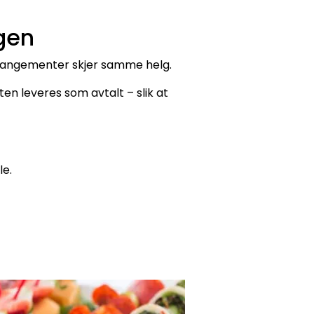
gen
rrangementer skjer samme helg.
en leveres som avtalt – slik at
le.