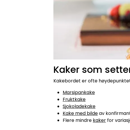
Kaker som setter
Kakebordet er ofte høydepunktet
Marsipankake
Fruktkake
Sjokoladekake
Kake med bilde
av konfirman
Flere mindre
kaker
for varias