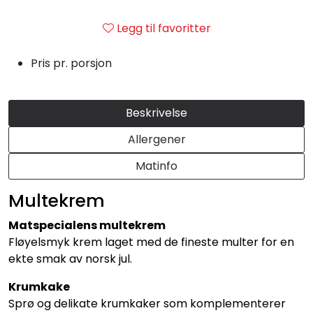
Julemat
Legg til favoritter
Firmalunsj
Pris pr. porsjon
Grillmat
Beskrivelse
Utleie
Allergener
Bestselgere
Matinfo
Multekrem
Konfirmasjon
Matspecialens multekrem
Minnestund
Fløyelsmyk krem laget med de fineste multer for en
ekte smak av norsk jul.
Påsmurt
Krumkake
Sprø og delikate krumkaker som komplementerer