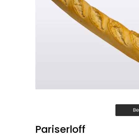
Be
Pariserloff