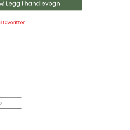
Legg i handlevogn
il favoritter
o