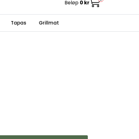
Beløp
0 kr
0
Infosenter
Favoritter
Logg inn
Tapas
Grillmat