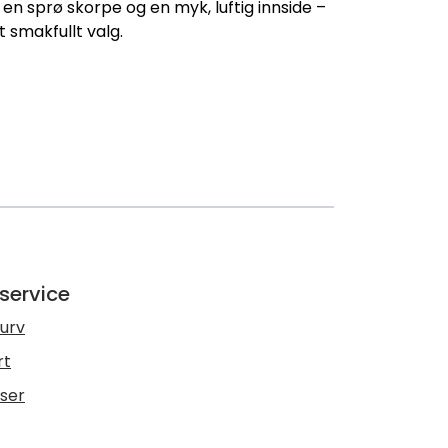
 en sprø skorpe og en myk, luftig innside –
t smakfullt valg.
service
urv
rt
lser