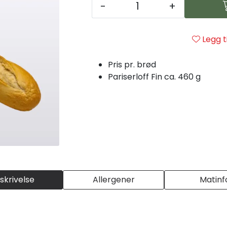
-
+
Legg t
Pris pr. brød
Pariserloff Fin ca. 460 g
skrivelse
Allergener
Matinf