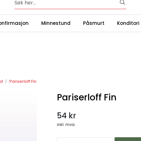
Over 65 års erfaring med catering i Oslo og omegn
|
ntakt oss
Våre
onfirmasjon
Minnestund
Påsmurt
Konditori
ød
Pariserloff Fin
Pariserloff Fin
54 kr
inkl. mva.