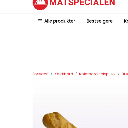
Skip to main content
|
|
Hvem er vi?
Hvor holder vi til?
Ko
Alle produkter
Bestselgere
K
betingelser
Forsiden
Koldtbord
Koldtbord selvplukk
Br