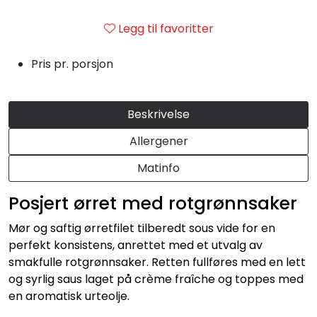
Julemat
Legg til favoritter
Firmalunsj
Pris pr. porsjon
Grillmat
Beskrivelse
Utleie
Allergener
Bestselgere
Matinfo
Posjert ørret med rotgrønnsaker
Konfirmasjon
Mør og saftig ørretfilet tilberedt sous vide for en
Minnestund
perfekt konsistens, anrettet med et utvalg av
smakfulle rotgrønnsaker. Retten fullføres med en lett
og syrlig saus laget på crème fraîche og toppes med
Påsmurt
en aromatisk urteolje.