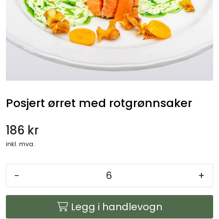
Gryteretter
Overtidsmat
Koldtbord
Lunsjtallerkener
Posjert ørret med rotgrønnsaker
Salater og frukt
186 kr
Selskapsmeny
inkl. mva.
Drikkevarer
-
+
Ferdigretter
Legg i handlevogn