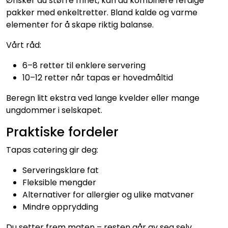
Ønsker du større frihet, kan du kombinere ferdige
pakker med enkeltretter. Bland kalde og varme
elementer for å skape riktig balanse.
Vårt råd:
6–8 retter til enklere servering
10–12 retter når tapas er hovedmåltid
Beregn litt ekstra ved lange kvelder eller mange
ungdommer i selskapet.
Praktiske fordeler
Tapas catering gir deg:
Serveringsklare fat
Fleksible mengder
Alternativer for allergier og ulike matvaner
Mindre opprydding
Du setter frem maten – resten går av seg selv.