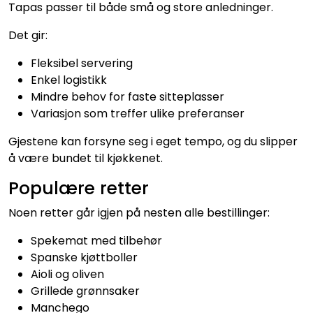
Tapas passer til både små og store anledninger.
Julemat
Det gir:
Firmalunsj
Fleksibel servering
Enkel logistikk
Grillmat
Mindre behov for faste sitteplasser
Variasjon som treffer ulike preferanser
Utleie
Gjestene kan forsyne seg i eget tempo, og du slipper
å være bundet til kjøkkenet.
Bestselgere
Populære retter
Konfirmasjon
Noen retter går igjen på nesten alle bestillinger:
Minnestund
Spekemat med tilbehør
Spanske kjøttboller
Aioli og oliven
Påsmurt
Grillede grønnsaker
Manchego