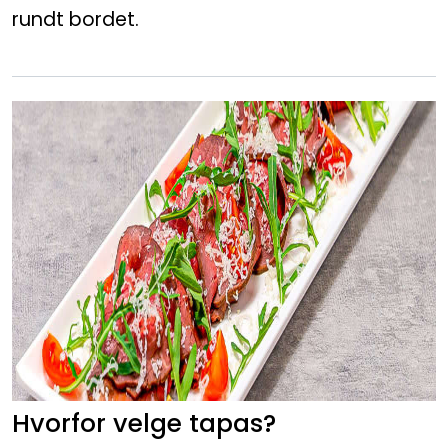
rundt bordet.
Gryteretter
Overtidsmat
Koldtbord
Lunsjtallerkener
Salater og frukt
Selskapsmeny
Drikkevarer
Ferdigretter
Hvorfor velge tapas?