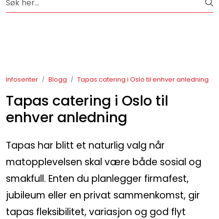
Skip to main content
Over 65 års erfaring med catering i Oslo og omegn
Bestselgere
Konfirmasjon
Infosenter
Blogg
Tapas catering i Oslo til enhver anledning
Minnestund
Tapas catering i Oslo til
enhver anledning
Påsmurt
Tapas har blitt et naturlig valg når
Tapas
matopplevelsen skal være både sosial og
Konditori
smakfull. Enten du planlegger firmafest,
jubileum eller en privat sammenkomst, gir
Sjokoladekompaniet
tapas fleksibilitet, variasjon og god flyt