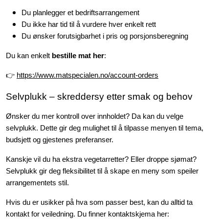
Du planlegger et bedriftsarrangement
Du ikke har tid til å vurdere hver enkelt rett
Du ønsker forutsigbarhet i pris og porsjonsberegning
Du kan enkelt
bestille mat her
:
👉
https://www.matspecialen.no/account-orders
Selvplukk – skreddersy etter smak og behov
Ønsker du mer kontroll over innholdet? Da kan du velge
selvplukk. Dette gir deg mulighet til å tilpasse menyen til tema,
budsjett og gjestenes preferanser.
Kanskje vil du ha ekstra vegetarretter? Eller droppe sjømat?
Selvplukk gir deg fleksibilitet til å skape en meny som speiler
arrangementets stil.
Hvis du er usikker på hva som passer best, kan du alltid ta
kontakt for veiledning. Du finner kontaktskjema her: