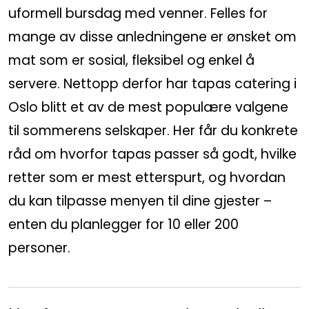
uformell bursdag med venner. Felles for
Gryteretter
mange av disse anledningene er ønsket om
Overtidsmat
mat som er sosial, fleksibel og enkel å
servere. Nettopp derfor har tapas catering i
Koldtbord
Oslo blitt et av de mest populære valgene
Lunsjtallerkener
til sommerens selskaper. Her får du konkrete
råd om hvorfor tapas passer så godt, hvilke
Salater og frukt
retter som er mest etterspurt, og hvordan
du kan tilpasse menyen til dine gjester –
Selskapsmeny
enten du planlegger for 10 eller 200
Drikkevarer
personer.
Ferdigretter