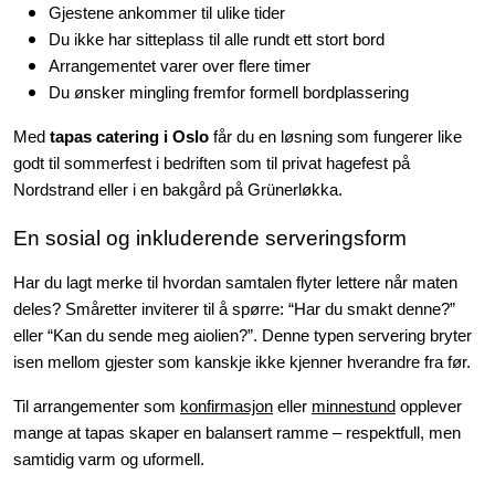
Konditori
Gjestene ankommer til ulike tider
Du ikke har sitteplass til alle rundt ett stort bord
Tapas
Arrangementet varer over flere timer
Du ønsker mingling fremfor formell bordplassering
Grillmat
Med
tapas catering i Oslo
får du en løsning som fungerer like
godt til sommerfest i bedriften som til privat hagefest på
Nordstrand eller i en bakgård på Grünerløkka.
En sosial og inkluderende serveringsform
Har du lagt merke til hvordan samtalen flyter lettere når maten
deles? Småretter inviterer til å spørre: “Har du smakt denne?”
eller “Kan du sende meg aiolien?”. Denne typen servering bryter
isen mellom gjester som kanskje ikke kjenner hverandre fra før.
Til arrangementer som
konfirmasjon
eller
minnestund
opplever
mange at tapas skaper en balansert ramme – respektfull, men
samtidig varm og uformell.