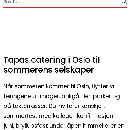
Skip to main content
Fersk, nylaget mat av gode råvarer - 365 dager i året
Bestselgere
Konfirmasjon
Minnestund
Tapas catering i Oslo til
sommerens selskaper
Påsmurt
Når sommeren kommer til Oslo, flytter vi
Tapas
feiringene ut i hager, bakgårder, parker og
Konditori
på takterrasser. Du inviterer kanskje til
sommerfest med kolleger, konfirmasjon i
Sjokoladekompaniet
juni, bryllupsfest under åpen himmel eller en