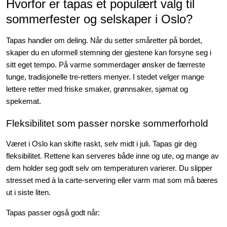
Hvorfor er tapas et populært valg til
Julemat
sommerfester og selskaper i Oslo?
Firmalunsj
Tapas handler om deling. Når du setter småretter på bordet,
skaper du en uformell stemning der gjestene kan forsyne seg i
Grillmat
sitt eget tempo. På varme sommerdager ønsker de færreste
tunge, tradisjonelle tre-retters menyer. I stedet velger mange
Utleie
lettere retter med friske smaker, grønnsaker, sjømat og
spekemat.
Bestselgere
Fleksibilitet som passer norske sommerforhold
Konfirmasjon
Været i Oslo kan skifte raskt, selv midt i juli. Tapas gir deg
fleksibilitet. Rettene kan serveres både inne og ute, og mange av
dem holder seg godt selv om temperaturen varierer. Du slipper
Minnestund
stresset med à la carte-servering eller varm mat som må bæres
ut i siste liten.
Påsmurt
Tapas passer også godt når: