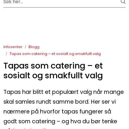
Skip to main content
Over 65 års erfaring med catering i Oslo og omegn
Bestselgere
Konfirmasjon
Infosenter
Blogg
Tapas som catering – et sosialt og smakfullt valg
Minnestund
Tapas som catering – et
Påsmurt
sosialt og smakfullt valg
Tapas
Tapas har blitt et populært valg når mange
skal samles rundt samme bord. Her ser vi
Konditori
nærmere på hvorfor tapas fungerer så
Sjokoladekompaniet
godt som catering – og hva du bør tenke