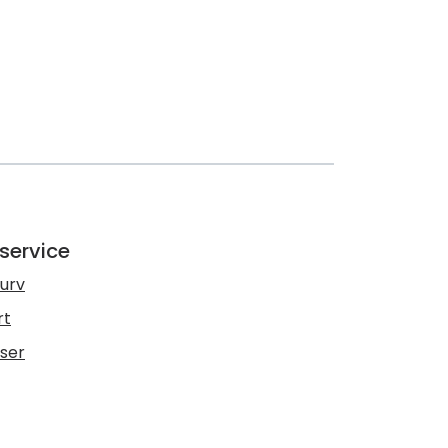
service
urv
rt
lser