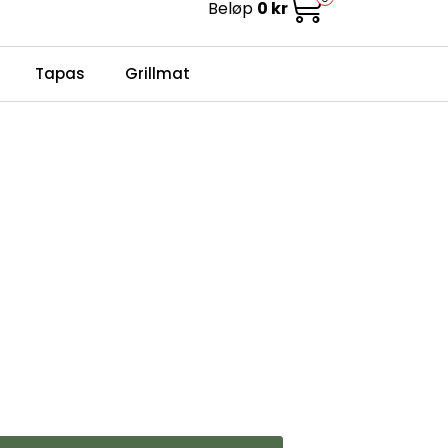
Beløp
0 kr
0
Infosenter
Favoritter
Logg inn
Tapas
Grillmat