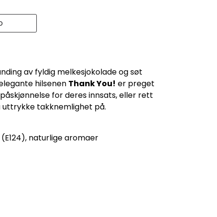
o
nding av fyldig melkesjokolade og søt
 elegante hilsenen
Thank You!
er preget
 påskjønnelse for deres innsats, eller rett
 å uttrykke takknemlighet på.
e (E124), naturlige aromaer