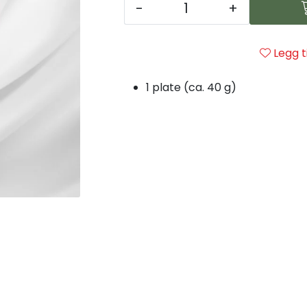
-
+
Legg t
1 plate (ca. 40 g)