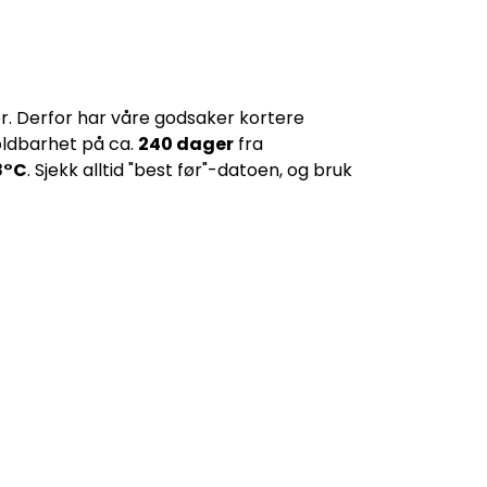
er. Derfor har våre godsaker kortere
oldbarhet på ca.
240 dager
fra
8
°C
. Sjekk alltid "best før"-datoen, og bruk