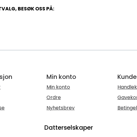
VALG, BESØK OSS PÅ:
sjon
Min konto
Kunde
r
Min konto
Handlek
Ordre
Gaveko
se
Nyhetsbrev
Betinge
Datterselskaper