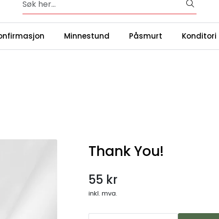
Over 65 års erfaring med catering i Oslo og omegn
|
ntakt oss
Våre
onfirmasjon
Minnestund
Påsmurt
Konditori
Thank You!
55 kr
inkl. mva.