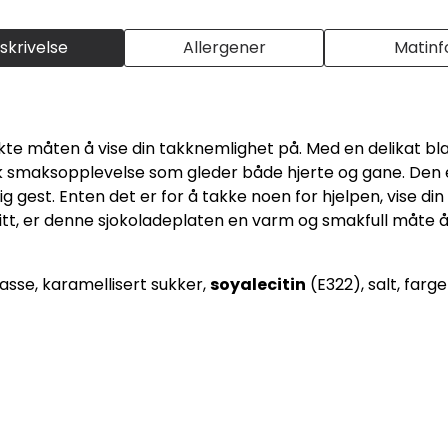
skrivelse
Allergener
Matinf
te måten å vise din takknemlighet på. Med en delikat bla
sk smaksopplevelse som gleder både hjerte og gane. Den
ig gest. Enten det er for å takke noen for hjelpen, vise din
et ditt, er denne sjokoladeplaten en varm og smakfull måte
asse, karamellisert sukker,
soyalecitin
(E322), salt, farg