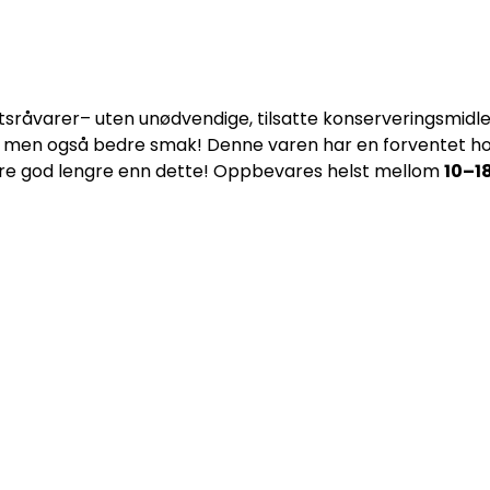
etsråvarer
– uten un
ødvendige, tilsatte konserveringsmidl
 - men også bedre smak!
Denne varen har en forventet h
ære god lengre enn dette! Oppbevares helst mellom
10
–
1