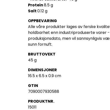
Protein
8.5 g
Salt
0.12 g
OPPBEVARING
Alle våre produkter lages av ferske
kvalit
holdbarhet enn industriproduserte varer
produksjonsdato, men vil sannsynligvis v
sunn fornuft.
BRUTTOVEKT
45 g
DIMENSJONER
16.5 x 6.5 x 0.9 cm
GTIN
7090007930588
PRODUKTNR.
15011