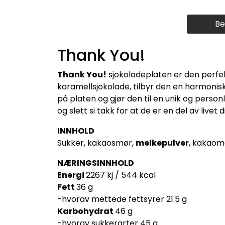
Be
Thank You!
Thank You!
sjokoladeplaten er den perfek
karamellsjokolade, tilbyr den en harmoni
på platen og gjør den til en unik og personl
og slett si takk for at de er en del av liv
INNHOLD
Sukker, kakaosmør,
melkepulver
, kakaom
NÆRINGSINNHOLD
Energi
2267 kj / 544 kcal
Fett
36 g
-
hvorav mettede fettsyrer
21.5 g
Karbohydrat
46 g
-
hvorav sukkerarter
45 g