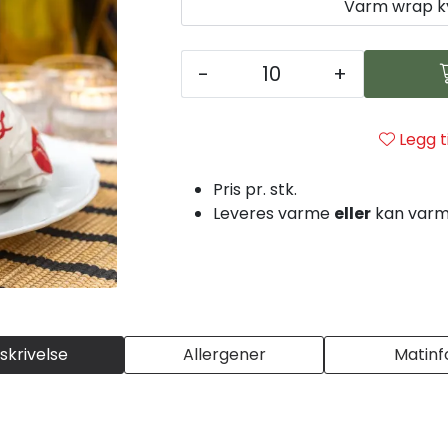
Varm wrap ky
-
+
Legg t
Pris pr. stk.
Leveres varme
eller
kan var
skrivelse
Allergener
Matinf