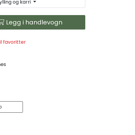
lling og karri
Legg i handlevogn
il favoritter
mes
o