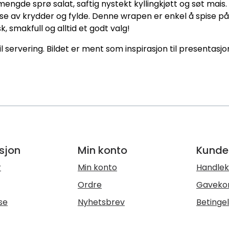
ngde sprø salat, saftig nystekt kyllingkjøtt og søt mais
e av krydder og fylde. Denne wrapen er enkel å spise på f
k, smakfull og alltid et godt valg!
til servering. Bildet er ment som inspirasjon til presentasjo
sjon
Min konto
Kunde
r
Min konto
Handlek
Ordre
Gaveko
se
Nyhetsbrev
Betinge