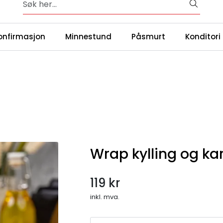
Fersk, nylaget mat av gode råvarer - 365 dager i året
|
ntakt oss
Våre
onfirmasjon
Minnestund
Påsmurt
Konditori
Wrap kylling og kar
119 kr
inkl. mva.