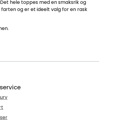
. Det hele toppes med en smaksrik og
arten og er et ideelt valg for en rask
nen.
service
urv
rt
lser