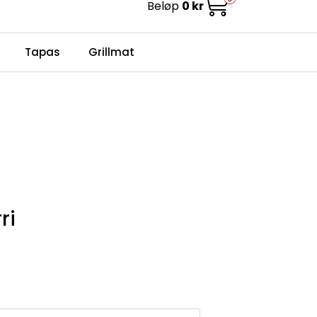
Beløp
0 kr
0
Infosenter
Favoritter
Logg inn
Tapas
Grillmat
ri