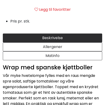
Julemat
Legg til favoritter
Firmalunsj
Pris pr. stk.
Grillmat
Beskrivelse
Utleie
Allergener
Bestselgere
Matinfo
Wrap med spanske kjøttboller
Konfirmasjon
Vår myke hvetelompe fylles med en raus mengde
Minnestund
sprø salat, saftige tomatskiver og våre
egenproduserte kjøttboller. Toppet med en krydret
tomatsaus som gir et hint av autentiske spanske
Påsmurt
smaker. Perfekt som en rask lunsj, møtemat eller en
lett middag. En praktisk og smakfull wrap som er