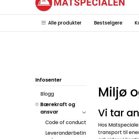
Skip to main content
|
|
Hvem er vi?
Hvor holder vi til?
Ko
Alle produkter
Bestselgere
K
betingelser
Infosenter
Miljø 
Blogg
Bærekraft og
Vi tar a
ansvar
Code of conduct
Hos Matspecialen
transport til en
Leverandørbetin