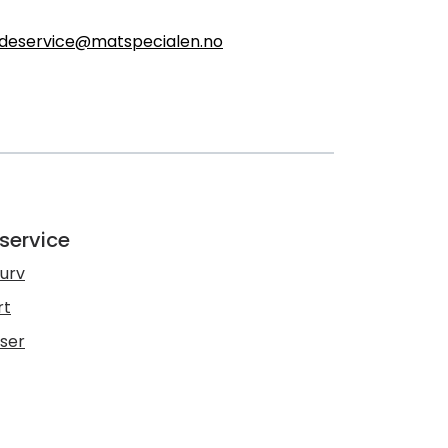
deservice@matspecialen.no
service
urv
rt
lser