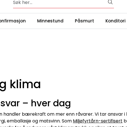
Over 65 års erfaring med catering i Oslo og omegn
|
ntakt oss
Våre
onfirmasjon
Minnestund
Påsmurt
Konditori
og klima
nsvar – hver dag
 handler bærekraft om mer enn råvarer. Vi tar ansvar i h
ergi, emballasje og matsvinn. Som
Miljøfyrtårn-sertifisert
b