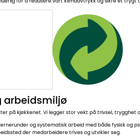
nuerlig for å redusere vårt klimaavtrykk og sikre et trygt 
 arbeidsmiljø
rter på kjøkkenet. Vi legger stor vekt på trivsel, trygghet
ernerunder og systematisk arbeid med både fysisk og psyk
eidssted der medarbeidere trives og utvikler seg.