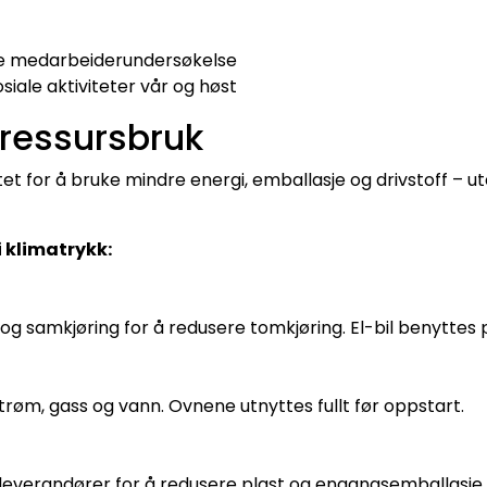
 medarbeiderundersøkelse
siale aktiviteter vår og høst
 ressursbruk
et for å bruke mindre energi, emballasje og drivstoff – ut
i klimatrykk:
og samkjøring for å redusere tomkjøring. El-bil benyttes
trøm, gass og vann. Ovnene utnyttes fullt før oppstart.
everandører for å redusere plast og engangsemballasje.