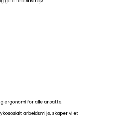
og godt arbeidsmiljø.
 og ergonomi for alle ansatte.
ososialt arbeidsmiljø, skaper vi et