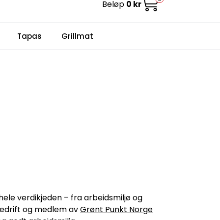
Beløp
0 kr
0
Infosenter
Favoritter
Logg inn
Tapas
Grillmat
ele verdikjeden – fra arbeidsmiljø og
edrift og medlem av
Grønt Punkt Norge