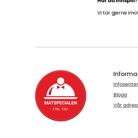
Har du innspill?
Vi tar gjerne imot
Informa
Infosente
Blogg
Vår adres