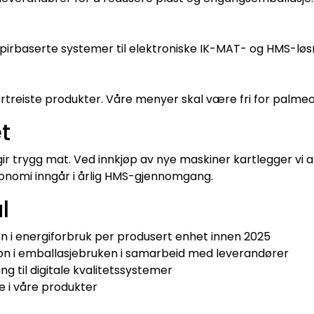
irbaserte systemer til elektroniske IK-MAT- og HMS-løs
ortreiste produkter. Våre menyer skal være fri for palmeol
t
ir trygg mat. Ved innkjøp av nye maskiner kartlegger vi a
onomi inngår i årlig HMS-gjennomgang.
l
on i energiforbruk per produsert enhet innen 2025
on i emballasjebruken i samarbeid med leverandører
g til digitale kvalitetssystemer
e i våre produkter