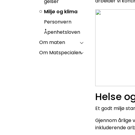
arbeider vi konti
gelser
Miljø og klima
Personvern
Åpenhetsloven
Om maten
Om Matspecialen
Helse og
Et godt miljø sta
Gjennom årlige v
inkluderende arb