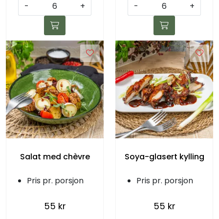
-
+
-
+
Salat med chèvre
Soya-glasert kylling
Pris pr. porsjon
Pris pr. porsjon
55 kr
55 kr