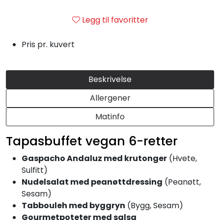
Julemat
Legg til favoritter
Firmalunsj
Pris pr. kuvert
Grillmat
Beskrivelse
Utleie
Allergener
Bestselgere
Matinfo
Tapasbuffet vegan 6-retter
Konfirmasjon
Gaspacho Andaluz med krutonger
(Hvete,
Minnestund
Sulfitt)
Nudelsalat med peanøttdressing
(Peanøtt,
Sesam)
Påsmurt
Tabbouleh med byggryn
(Bygg, Sesam)
Gourmetpoteter med salsa