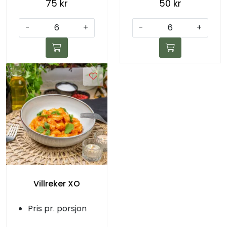
75 kr
50 kr
-
+
-
+
Villreker XO
Pris pr. porsjon