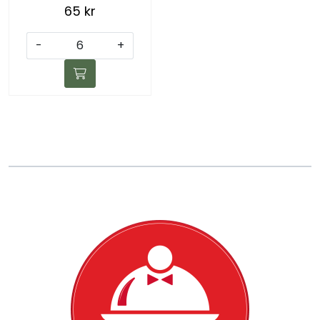
65 kr
-
+