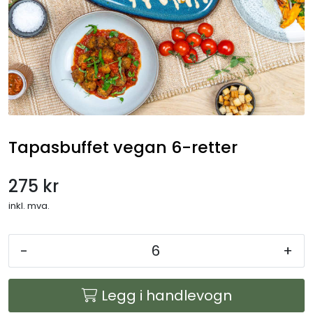
Gryteretter
Overtidsmat
Koldtbord
Lunsjtallerkener
Tapasbuffet vegan 6-retter
Salater og frukt
275 kr
Selskapsmeny
inkl. mva.
Drikkevarer
-
+
Ferdigretter
Legg i handlevogn