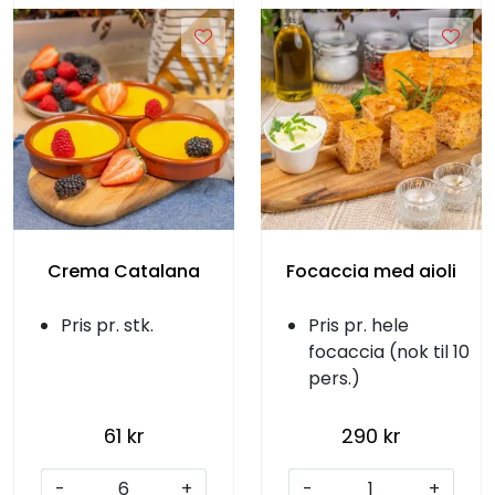
Crema Catalana
Focaccia med aioli
Pris pr. stk.
Pris pr. hele
focaccia (nok til 10
pers.)
61 kr
290 kr
-
+
-
+